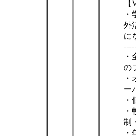
【V
・
外
に
----
・
の
・
ー
・
・
制
・