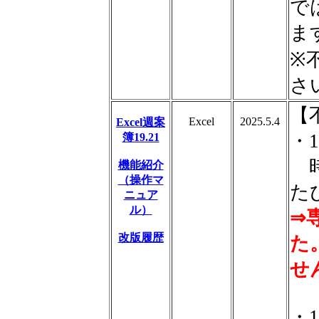
で
ま
※
さ
【
Excel
2025.5.4
Excel週案
・1
簿19.21
時
機能紹介
（操作マ
た
ニュア
ル）
⇒
改版履歴
た
せ
・1