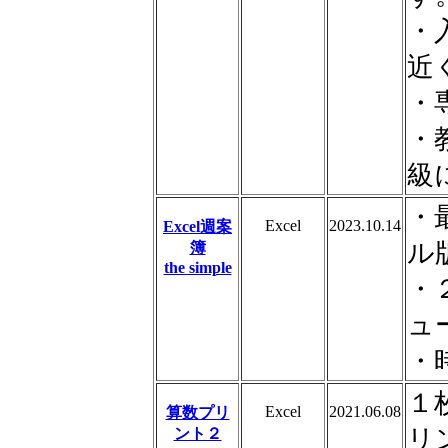
・
近
・
・
級
・
Excel
2023.10.14
Excel週案
ル
簿
the simple
・
ュ
・
１
Excel
2021.06.08
算数プリ
リ
ント２