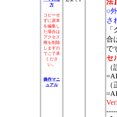
法
方
○
コピーせ
さ
ずに原本
を編集し
「
た場合は
アクセス
合
権を削除
で
しますの
でご了承
セル
くださ
い。
（
=A
操作マニ
（
ュアル
=A
V
----