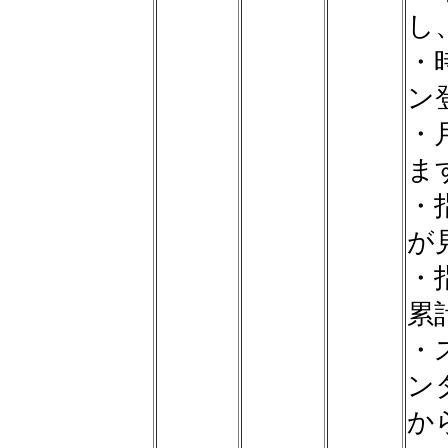
し
・
ン
・
ま
・
が
・
累
・
ン
か