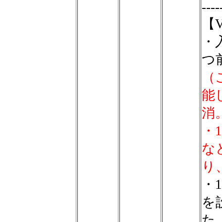
----
【V
・
つ
（
能
消
・
な
り
・
を
た