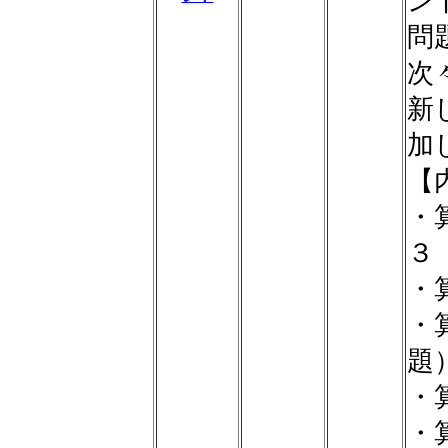
ン
問
次
新
加
【
・
３
・
・
題
・
・