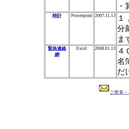
・
Powerpoint
2007.11.13
時計
１
分
ま
Excel
2008.01.13
緊急連絡
４
網
名
だ
ご意見・