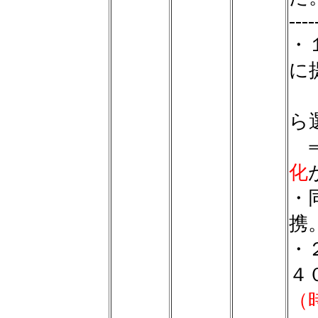
----
・
に
（
ら
⇒
化
・
携
・
４
（