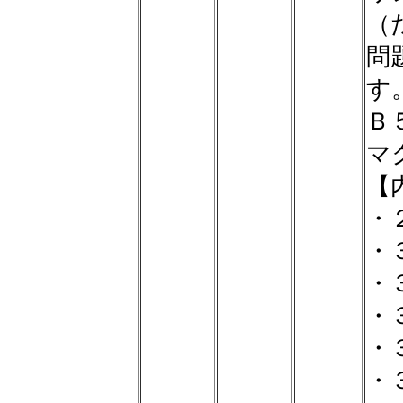
（
問
す
Ｂ
マ
【
・
・
・
・
・
・