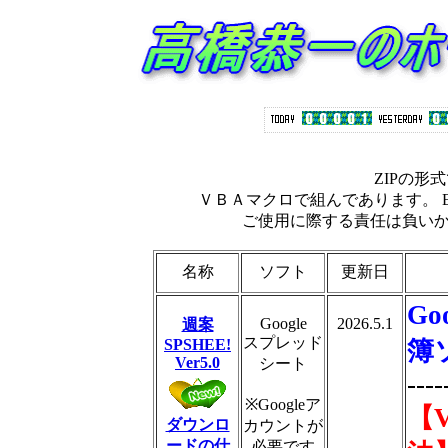
ZIPの形
ＶＢＡマクロで組んであります。 E
ご使用に際する責任は負い
名称
ソフト
更新日
G
Google
2026.5.1
週案
スプレッド
SPSHEE!
簿
Ver5.0
シート
----
※Googleア
【
ダウンロ
カウントが
ードの仕
必要です