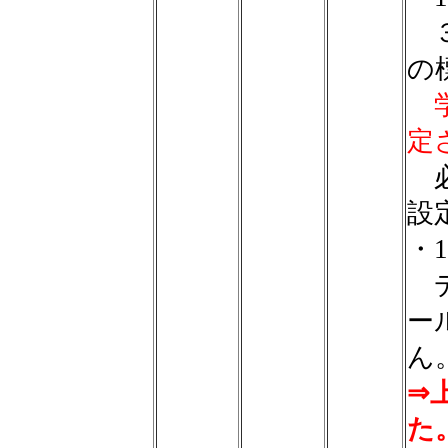
３
の
定
必
設
・1
デ
ー
ん
⇒
た